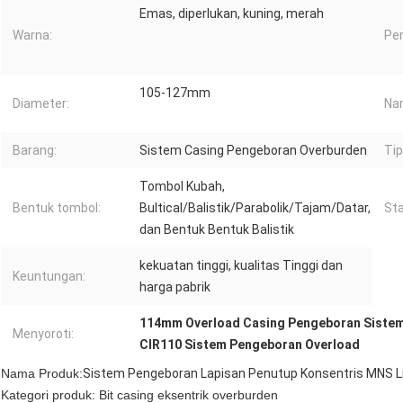
Emas, diperlukan, kuning, merah
Warna:
Pe
105-127mm
Diameter:
Na
Barang:
Sistem Casing Pengeboran Overburden
Tip
Tombol Kubah,
Bentuk tombol:
Bultical/Balistik/Parabolik/Tajam/Datar,
Sta
dan Bentuk Bentuk Balistik
kekuatan tinggi, kualitas Tinggi dan
Keuntungan:
harga pabrik
114mm Overload Casing Pengeboran Siste
Menyoroti:
CIR110 Sistem Pengeboran Overload
Nama Produk:
Sistem Pengeboran Lapisan Penutup Konsentris MNS L
Kategori produk: Bit casing eksentrik overburden