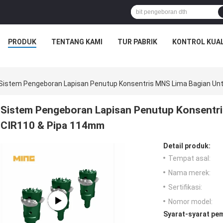
PRODUK
TENTANG KAMI
TUR PABRIK
KONTROL KUAL
Sistem Pengeboran Lapisan Penutup Konsentris MNS Lima Bagian Un
Sistem Pengeboran Lapisan Penutup Konsentri
CIR110 & Pipa 114mm
Detail produk:
Tempat asal:
Nama merek:
Sertifikasi:
Nomor model:
Syarat-syarat pe