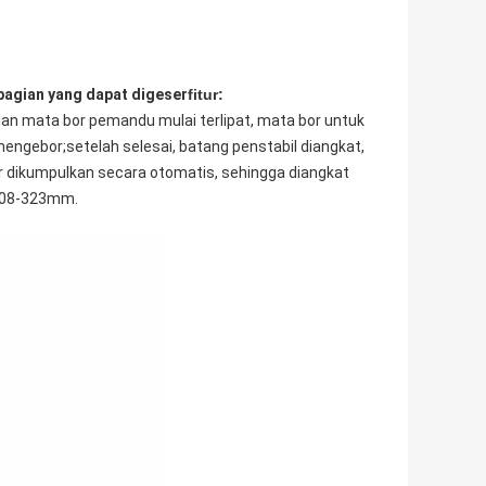
bagian yang dapat digeser
fitur:
an mata bor pemandu mulai terlipat, mata bor untuk
ngebor;setelah selesai, batang penstabil diangkat,
er dikumpulkan secara otomatis, sehingga diangkat
 108-323mm.