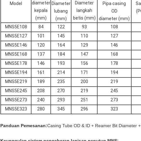
diameter
Diameter
Model
Diameter
Pipa casing
Sa
kepala
langkah
lubang
OD
(P
(mm)
betis (mm)
(mm)
diameter (mm)
MNS5E108
84
122
93
108
MNS5E127
101
145
110
127
MNS5E146
120
164
129
146
MNS5E168
137
184
147
168
MNS5E178
146
193
156
178
MNS5E194
161
214
171
194
MNS5E219
189
235
200
219
MNS5E245
208
270
219
245
MNS5E273
240
293
251
273
MNS5E323
280
345
296
323
Panduan Pemesanan:
Casing Tube OD & ID + Reamer Bit Diameter 
Keunggulan sistem pengeboran lapisan penutup MNS: