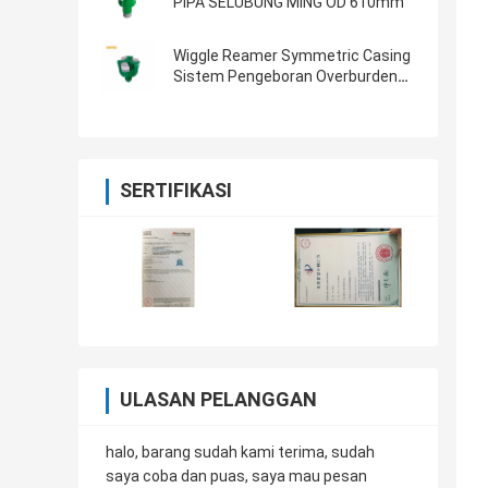
PIPA SELUBUNG MING OD 610mm
Wiggle Reamer Symmetric Casing
Sistem Pengeboran Overburden
DTH Hammers Dan Bits 219mm
SERTIFIKASI
ULASAN PELANGGAN
halo, barang sudah kami terima, sudah
saya coba dan puas, saya mau pesan