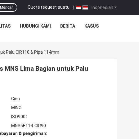
Quote request suatu
|
Indonesian
Mencari
ITAS
HUBUNGI KAMI
BERITA
KASUS
tuk Palu CIR110 & Pipa 114mm
s MNS Lima Bagian untuk Palu
Cina
MING
ISO9001
MNS5E114-CIR90
mbayaran & pengiriman: