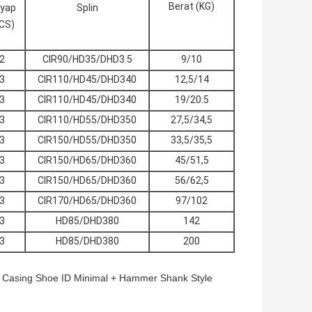
Berat (KG)
yap
Splin
CS)
2
CIR90/HD35/DHD3.5
9/10
3
CIR110/HD45/DHD340
12,5/14
3
CIR110/HD45/DHD340
19/20.5
3
CIR110/HD55/DHD350
27,5/34,5
3
CIR150/HD55/DHD350
33,5/35,5
3
CIR150/HD65/DHD360
45/51,5
3
CIR150/HD65/DHD360
56/62,5
3
CIR170/HD65/DHD360
97/102
3
HD85/DHD380
142
3
HD85/DHD380
200
+ Casing Shoe ID Minimal + Hammer Shank Style