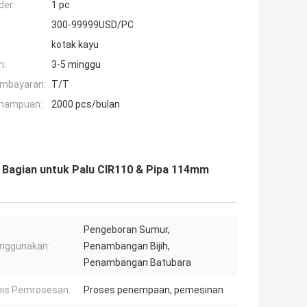
der:
1 pc
300-99999USD/PC
kotak kayu
n:
3-5 minggu
embayaran:
T/T
mampuan:
2000 pcs/bulan
Bagian untuk Palu CIR110 & Pipa 114mm
Pengeboran Sumur,
nggunakan:
Penambangan Bijih,
Penambangan Batubara
nis Pemrosesan:
Proses penempaan, pemesinan