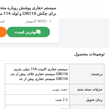
برای چکش CIR110 و لوله 114 میلی متر
MOQ：1 کامپیوتر
قیمت：300
بهترین قیمت
توضیحات محصول
سیستم حفاری کابینت 114 میلی متری
,
برجسته:
CIR110 سیستم حفاری غلاف بیش از حد
,
CIR110 سیستم حفاری بیش از حد
جزئیات بسته بندی
جعبه چوبی
زمان تحویل
3-5 هفته