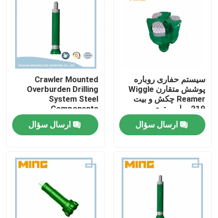
سیستم حفاری روباره
Crawler Mounted
پوشش متقارن Wiggle
Overburden Drilling
Reamer چکش و بیت
System Steel
219 میلی متری
Components
Optimized for Mining
ارسال سؤال
ارسال سؤال
Construction Water
Well Drilling Tasks
صفحه اصلی
محصولات
درباره ما