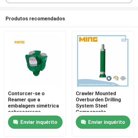
Produtos recomendados
Contorcer-se o
Crawler Mounted
Casa
Reamer que a
Overburden Drilling
embalagem simétrica
System Steel
sobrecarrega
Components
Produtos
martelos e bocados
Optimized for Mining
Enviar inquérito
Enviar inquérito
de furo do sistema
Construction Water
DTH 219mm
Well Drilling Tasks
Sobre nós