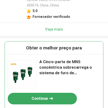
430074, China ,China
5.0
Fornecedor verificado
Veja mais
Obter o melhor preço para
A Cinco-parte de MNS
concêntrica sobrecarrega o
sistema de furo de
encaixotamento para o martelo
CIR110 & a tubulação de 114mm
Continue