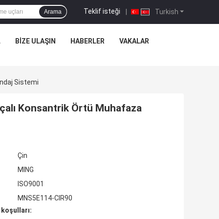
Teklif isteği
|
Turkish
Arama
L
BIZE ULAŞIN
HABERLER
VAKALAR
ndaj Sistemi
çalı Konsantrik Örtü Muhafaza
Çin
MING
ISO9001
MNS5E114-CIR90
koşulları: