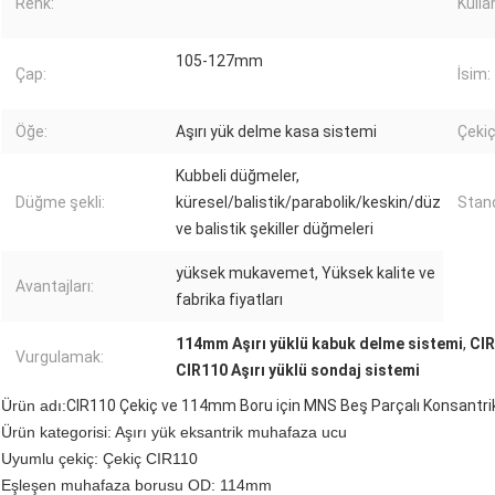
Renk:
Kulla
105-127mm
Çap:
İsim:
Öğe:
Aşırı yük delme kasa sistemi
Çekiç
Kubbeli düğmeler,
Düğme şekli:
küresel/balistik/parabolik/keskin/düz
Stand
ve balistik şekiller düğmeleri
yüksek mukavemet, Yüksek kalite ve
Avantajları:
fabrika fiyatları
114mm Aşırı yüklü kabuk delme sistemi
,
CIR
Vurgulamak:
CIR110 Aşırı yüklü sondaj sistemi
Ürün adı:
CIR110 Çekiç ve 114mm Boru için MNS Beş Parçalı Konsantr
Ürün kategorisi: Aşırı yük eksantrik muhafaza ucu
Uyumlu çekiç: Çekiç CIR110
Eşleşen muhafaza borusu OD: 114mm