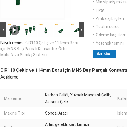
Min sipariş miktar
Fiyat:
Ambalaj bilgileri:
Teslim süresi:
Ödeme koşulları:
Büyük resim :
CIR110 Çekiç ve 114mm Boru
Yetenek temini:
için MNS Beş Parçalı Konsantrik Örtü
İletişim
Muhafaza Sondaj Sistemi
CIR110 Çekiç ve 114mm Boru için MNS Beş Parçalı Konsant
Açıklama
Karbon Çeliği, Yüksek Manganlı Çelik,
Malzeme:
Kull
Alaşımlı Çelik
Makine Tipi:
Sondaj Aracı
İşlem
Altın, gerekli, sarı, kırmızı