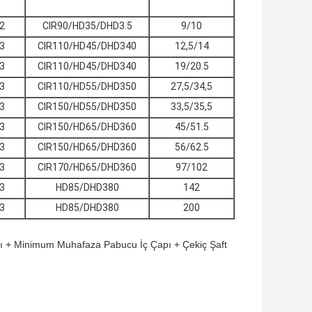
2
CIR90/HD35/DHD3.5
9/10
3
CIR110/HD45/DHD340
12,5/14
3
CIR110/HD45/DHD340
19/20.5
3
CIR110/HD55/DHD350
27,5/34,5
3
CIR150/HD55/DHD350
33,5/35,5
3
CIR150/HD65/DHD360
45/51.5
3
CIR150/HD65/DHD360
56/62.5
3
CIR170/HD65/DHD360
97/102
3
HD85/DHD380
142
3
HD85/DHD380
200
ı + Minimum Muhafaza Pabucu İç Çapı + Çekiç Şaft