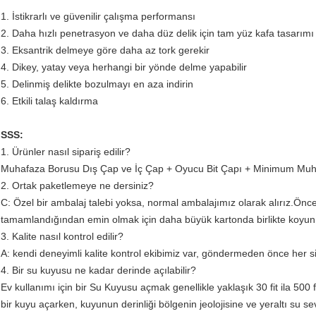
1. İstikrarlı ve güvenilir çalışma performansı
2. Daha hızlı penetrasyon ve daha düz delik için tam yüz kafa tasarımı
3. Eksantrik delmeye göre daha az tork gerekir
4. Dikey, yatay veya herhangi bir yönde delme yapabilir
5. Delinmiş delikte bozulmayı en aza indirin
6. Etkili talaş kaldırma
SSS:
1. Ürünler nasıl sipariş edilir?
Muhafaza Borusu Dış Çap ve İç Çap + Oyucu Bit Çapı + Minimum Muhaf
2. Ortak paketlemeye ne dersiniz?
C: Özel bir ambalaj talebi yoksa, normal ambalajımız olarak alırız.Ön
tamamlandığından emin olmak için daha büyük kartonda birlikte koyun
3. Kalite nasıl kontrol edilir?
A: kendi deneyimli kalite kontrol ekibimiz var, göndermeden önce her sip
4. Bir su kuyusu ne kadar derinde açılabilir?
Ev kullanımı için bir Su Kuyusu açmak genellikle yaklaşık 30 fit ila 500 fi
bir kuyu açarken, kuyunun derinliği bölgenin jeolojisine ve yeraltı su sev