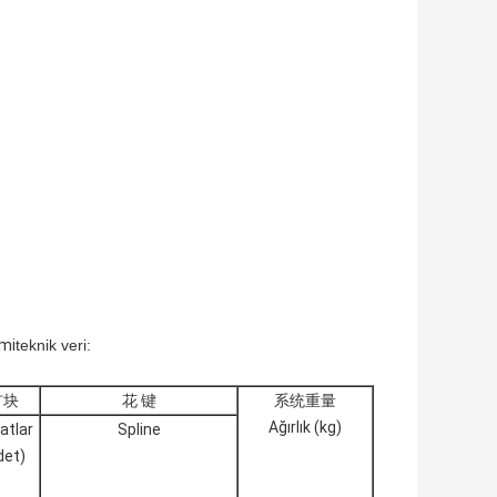
emi
teknik veri:
扩块
花 键
系统重量
Ağırlık (kg)
atlar
Spline
det)