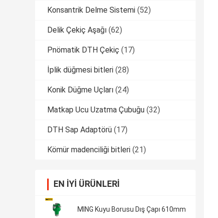
Konsantrik Delme Sistemi
(52)
Delik Çekiç Aşağı
(62)
Pnömatik DTH Çekiç
(17)
İplik düğmesi bitleri
(28)
Konik Düğme Uçları
(24)
Matkap Ucu Uzatma Çubuğu
(32)
DTH Sap Adaptörü
(17)
Kömür madenciliği bitleri
(21)
EN IYI ÜRÜNLERI
MING Kuyu Borusu Dış Çapı 610mm