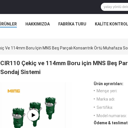
ÜRÜNLER
HAKKIMIZDA
FABRIKA TURU
KALITE KONTRO
kiç Ve 114mm Boru Için MNS Beş Parçalı Konsantrik Örtü Muhafaza So
CIR110 Çekiç ve 114mm Boru için MNS Beş Par
Sondaj Sistemi
Ürün ayrıntıları:
Menşe yeri:
Marka adı:
Sertifika:
Model numarası:
Ödeme & teslimat 