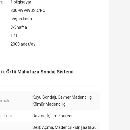
ı:
1 bilgisayar
300-99999USD/PC
ahşap kasa
3-5hafta
T/T
2000 adet/ay
rik Örtü Muhafaza Sondaj Sistemi
Kuyu Sondajı, Cevher Madenciliği,
anmak:
Kömür Madenciliği
e Türü:
Dövme, İşleme süreci
Delik Açma, Madencilik&İnşaat&Su