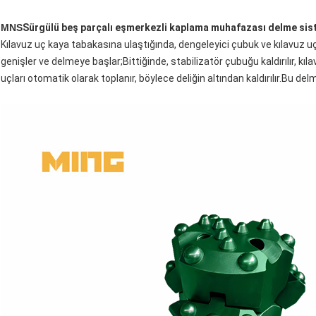
MNS
Sürgülü beş parçalı eşmerkezli kaplama muhafazası delme sis
Kılavuz uç kaya tabakasına ulaştığında, dengeleyici çubuk ve kılavuz u
genişler ve delmeye başlar;Bittiğinde, stabilizatör çubuğu kaldırılır, kıl
uçları otomatik olarak toplanır, böylece deliğin altından kaldırılır.Bu 