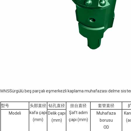
MNS
Sürgülü beş parçalı eşmerkezli kaplama muhafazası delme sist
型号
头部直径
钻孔直径
挂台直径
套管直径
kafa çapı
Şaft adım
Modeli
Delik çapı
Muhafaza
Kan
(mm)
çapı (mm)
(mm)
borusu
(a
OD