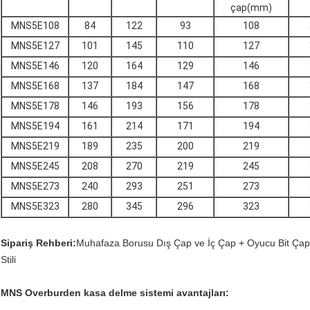
çap(mm)
MNS5E108
84
122
93
108
MNS5E127
101
145
110
127
MNS5E146
120
164
129
146
MNS5E168
137
184
147
168
MNS5E178
146
193
156
178
MNS5E194
161
214
171
194
MNS5E219
189
235
200
219
MNS5E245
208
270
219
245
MNS5E273
240
293
251
273
MNS5E323
280
345
296
323
Sipariş Rehberi:
Muhafaza Borusu Dış Çap ve İç Çap + Oyucu Bit Çap
Stili
MNS Overburden kasa delme sistemi avantajları: