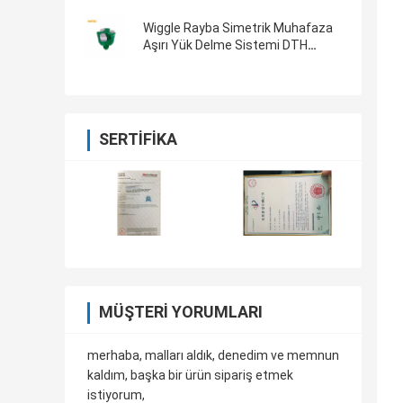
Wiggle Rayba Simetrik Muhafaza
Aşırı Yük Delme Sistemi DTH
Çekiçler ve Uçlar 219mm
SERTIFIKA
MÜŞTERI YORUMLARI
merhaba, malları aldık, denedim ve memnun
kaldım, başka bir ürün sipariş etmek
istiyorum,