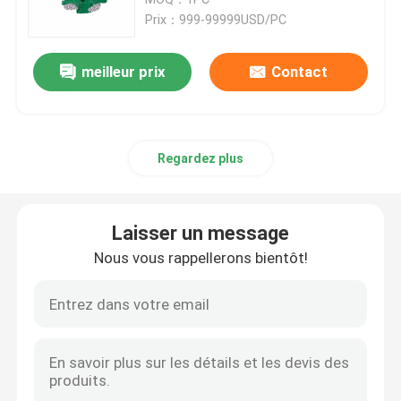
Prix：999-99999USD/PC
peu de perçage enfermant
meilleur prix
Contact
Peu de perceuse d'ouvreur de trou
Regardez plus
Système de perçage de terrains de recouvrement
système de forage concentrique
Laisser un message
Nous vous rappellerons bientôt!
En bas du marteau de trou
Marteau pneumatique de DTH
Outils à pastilles de fil