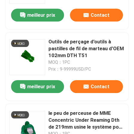
meilleur prix
Contact
Visite d'usine
Contrôle de qualité
Outils de perçage d'outils à
pastilles de fil de marteau d'OEM
Contact
102mm DTH T51
MOQ：1PC
Prix：9-99999USD/PC
Nouvelles
meilleur prix
Contact
Cas
Peu de perceuse de DTH
le peu de perceuse de MME
Concentric Under Reaming Dth
de 219mm usine le système pour
outils à pastilles de dth
la construction
MOQ：1PC