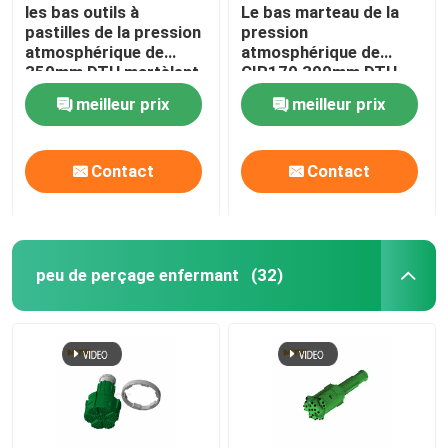
les bas outils à
Le bas marteau de la
pastilles de la pression
pression
atmosphérique de
atmosphérique de
350mm DTH martèlent
CIR170 300mm DTH
la jambe CIR170 avec 3
pastille des outils pour
meilleur prix
meilleur prix
trous de rinçage
le perçage de
construction
Contact
Contact
peu de perçage enfermant
(32)