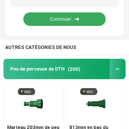
outils à pastilles coniques
Extension Rod de peu de perceuse
AUTRES CATÉGORIES DE NOUS
Adaptateur de jambe de DTH
Peu de charbonnage
Peu de perceuse de DTH
(200)
Marteau 203mm de peu
813mm en bas du