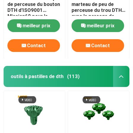
de perceuse du bouton
marteau de peu de
DTH d'ISO9001
perceuse du trou DTH
Mission60 pour le
avec le perçage de
perçage de trou
l'empilage N240 et de
meilleur prix
meilleur prix
la base
Contact
Contact
outils à pastilles de dth
(113)