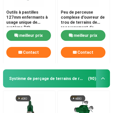
Outils à pastilles
Peu de perceuse
127mm enfermants à
complexe d'ouvreur de
usage unique de
trou de terrains de
système Dth
recouvrement de
d'avancement
couche ODM de peu de
meilleur prix
meilleur prix
Dth de 1 pouce
Contact
Contact
Système de perçage de terrains de recouvrement
(90)