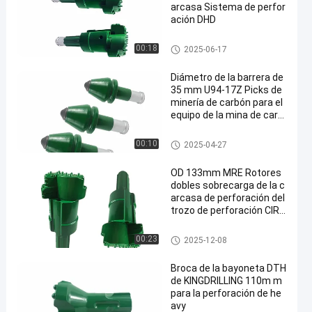
arcasa Sistema de perfor
ación DHD
Broca de DTH
00:18
2025-06-17
Diámetro de la barrera de
35 mm U94-17Z Picks de
minería de carbón para el
equipo de la mina de carb
ón subterránea
Pedazos carboníferos
00:10
2025-04-27
OD 133mm MRE Rotores
dobles sobrecarga de la c
arcasa de perforación del
trozo de perforación CIR1
10
Broca de DTH
00:23
2025-12-08
Broca de la bayoneta DTH
de KINGDRILLING 110m m
para la perforación de he
avy