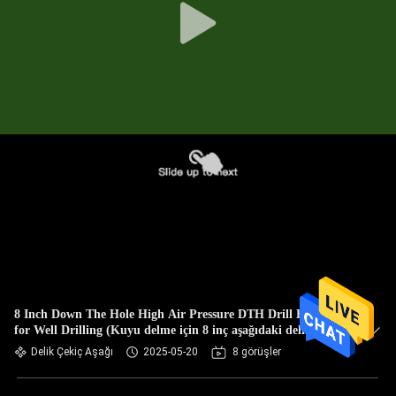
8 Inch Down The Hole High Air Pressure DTH Drill Hammer
for Well Drilling (Kuyu delme için 8 inç aşağıdaki delik
yüksek hava basıncı DTH delme çekici)
Delik Çekiç Aşağı
2025-05-20
8 görüşler