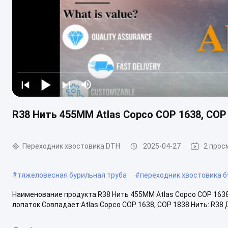
R38 Нить 455MM Atlas Copco COP 1638, CO
Переходник хвостовика DTH
2025-04-27
2 прос
#
тяжеловесная бурильная труба
#
переходник хвостовика б
Наименование продукта:R38 Нить 455MM Atlas Copco COP 1638
лопаток Совпадает:Atlas Copco COP 1638, COP 1838 Нить: R38 Д