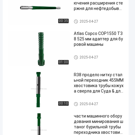
ючения расширения сте
ржня для нефтедобыва
ющего оборудования
Расширение штанга бурового
00:35
2025-04-27
наконечника
Atlas Copco COP1550 T3
8 525 мм адаптер для бу
ровой машины
Переходник хвостовика DTH
2025-04-27
01:00
R38 продело нитку стал
ьной переходник 455MM
хвостовика трубы кожух
а сверла для Суда & дли
нного сверлить отверст
ия
Переходник хвостовика DTH
00:10
2025-04-27
части машинного обору
дования минирования ш
таног бурильной трубы
переходника хвостовик